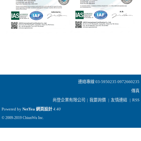
不鏽鋼鈍化, 不鏽鋼電解, 電解拋光,
不鏽鋼醫療, 不鏽鋼潔淨管, 尚登企
業
連絡專線 03-5950235 0972660235
傳真
尚登企業有限公司
|
我要詢價
|
友情連結
|
RSS
Powered by
NetYea 網頁設計
4.40
© 2009-2019
ChiunWu Inc.