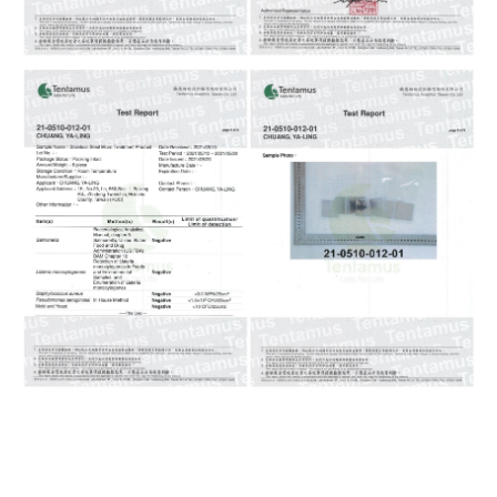
不鏽鋼鈍化, 不鏽鋼電解, 電解拋光,
不鏽鋼醫療, 不鏽鋼潔淨管, 尚登企